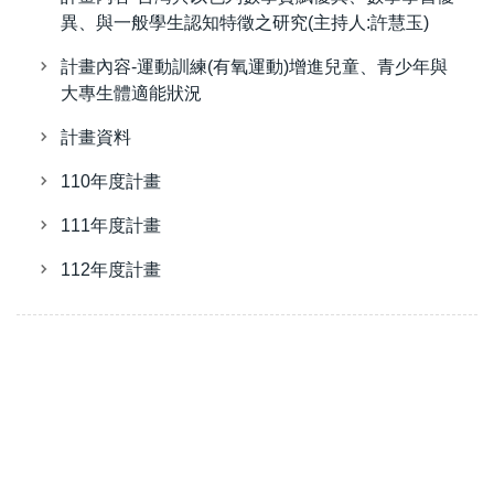
異、與一般學生認知特徵之研究(主持人:許慧玉)
計畫內容-運動訓練(有氧運動)增進兒童、青少年與
大專生體適能狀況
計畫資料
110年度計畫
111年度計畫
112年度計畫
國立清華大學
N
ational
T
sing
H
ua
U
niversity
教育與心智科學研究中心
R
esearch
C
enter
for
E
ducation and
M
ind
S
cie
nces