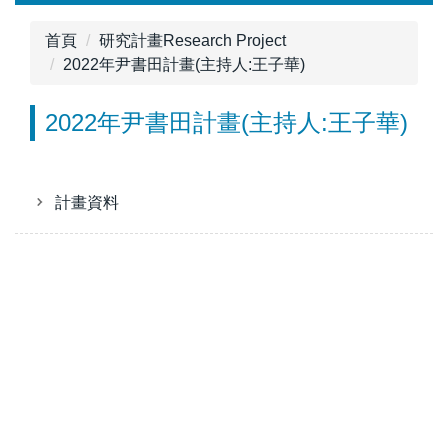
跳
到
首頁
研究計畫Research Project
主
2022年尹書田計畫(主持人:王子華)
要
內
2022年尹書田計畫(主持人:王子華)
容
區
計畫資料
國立清華大學
N
ational
T
sing
H
ua
U
niversity
教育與心智科學研究中心
R
esearch
C
enter
for
E
ducation and
M
ind
S
cie
nces
電話：03-5715131#73063 OR
#73363