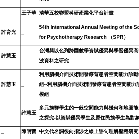
_
王子華
清華五校聯盟科研產業化平台計畫
54th International Annual Meeting of the S
許育光
_
for Psychotherapy Research
（
SPR
）
台灣與以色列跨國數學資賦優異與學習優異高
許慧玉
_
波資料之研究
利用腦機介面技術開發療育患者空間能力診斷
許慧玉
_
組
--
利用腦機介面技術開發療育患者空間能力
模組
多元族群學生的一般空間能力與幾何和地圖能
_
許慧玉
之探究
-
以資賦優異學生及原住民族學生為對
_
陳明蕾
中文代名詞後向指涉之線上語句理解歷程研究