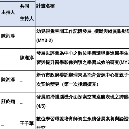
計畫名稱
共同
主持人
主持人
幼兒視覺空間工作記憶發展
_
橫斷與縱貫眼動
陳湘淳
_
(MY3-2)
發展以評量為中心之數位學習環境促進醫學生
陳湘淳
習與提升醫學影像判讀之學習成效的研究
(MY3
新竹市政府委託辦理東區托育資源中心暨親子
陳湘淳
_
次契約變更（第一次後續擴充）
發展超掃描腦機介面探索空間巡航表現之跨腦
莊鈞翔
_
(4/5)
數位學習環境培育師資生永續發展素養與論證
_
王子華
研究